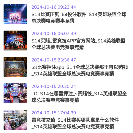
2024-10-16 09:23:44
S14比赛压钱_lol投注软件_S14英雄联盟全球
总决赛电竞赛事竞猜
2024-10-16 06:07:39
S14买赌_雷竞技APP官方网站_S14英雄联盟
全球总决赛电竞赛事竞猜
2024-10-15 23:36:47
lol比赛押注app_S14全球总决赛那里可以赌钱
_S14英雄联盟全球总决赛电竞赛事竞猜
2024-10-15 20:20:24
LOLS14在哪里押注_s赛赌钱_S14英雄联盟全
球总决赛电竞赛事竞猜
2024-10-15 17:04:30
雷竟技充值_S14比赛买哪队赢是什么软件
_S14英雄联盟全球总决赛电竞赛事竞猜