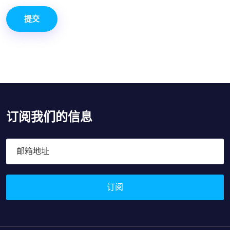
提交
订阅我们的信息
订阅