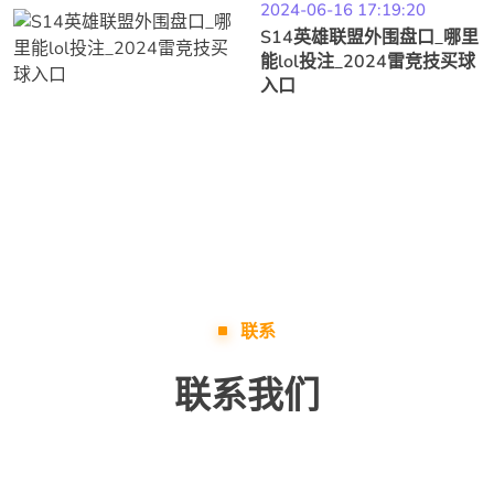
2024-06-16 17:19:20
S14英雄联盟外围盘口_哪里
能lol投注_2024雷竞技买球
入口
联系
联系我们