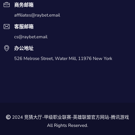
商务邮箱
affiliates@raybet.email
客服邮箱
cs@raybet.email
办公地址
526 Melrose Street, Water Mill, 11976 New York
2024 竞猜大厅-甲级职业联赛-英雄联盟官方网站-腾讯游戏
All Rights Reserved.