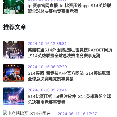
lpl赛事官网直播_lol比赛压钱app_S14英雄联
盟全球总决赛电竞赛事竞猜
推荐文章
2024-10-16 12:39:31
英雄联盟S14外围赛战队_雷竞技RAYBET网页
_S14英雄联盟全球总决赛电竞赛事竞猜
2024-10-16 06:07:39
S14买赌_雷竞技APP官方网站_S14英雄联盟
全球总决赛电竞赛事竞猜
2024-10-16 09:23:44
S14比赛压钱_lol投注软件_S14英雄联盟全球
总决赛电竞赛事竞猜
2024-06-17 16:17:37