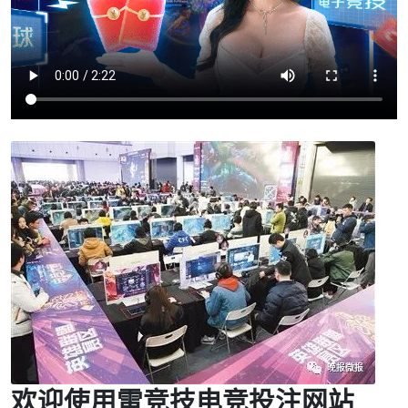
欢迎使用雷竞技电竞投注网站