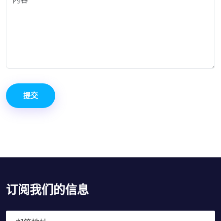
提交
订阅我们的信息