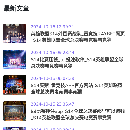
最新文章
2024-10-16 12:39:31
英雄联盟S14外围赛战队_雷竞技RAYBET网页
_S14英雄联盟全球总决赛电竞赛事竞猜
2024-10-16 09:23:44
S14比赛压钱_lol投注软件_S14英雄联盟全球
总决赛电竞赛事竞猜
2024-10-16 06:07:39
S14买赌_雷竞技APP官方网站_S14英雄联盟
全球总决赛电竞赛事竞猜
2024-10-15 23:36:47
lol比赛押注app_S14全球总决赛那里可以赌钱
_S14英雄联盟全球总决赛电竞赛事竞猜