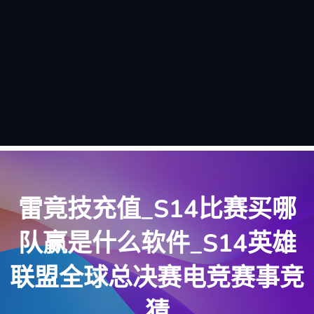
雷竟技充值_S14比赛买哪
队赢是什么软件_S14英雄
联盟全球总决赛电竞赛事竞
猜