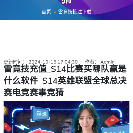
首页
雷竞技投注下载
更新时间：
2024-10-15 17:04:30
作者：
Admin
雷竟技充值_S14比赛买哪队赢是
什么软件_S14英雄联盟全球总决
赛电竞赛事竞猜