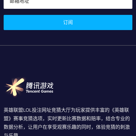
订阅
英雄联盟LOL投注网址竞猜大厅为玩家提供丰富的《英雄联
盟》赛事竞猜选项，实时更新比赛数据和赔率，结合专业的
数据分析，让用户在享受观赛乐趣的同时，体验竞猜的刺激
与乐趣。