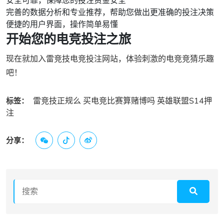
安全可靠，保障您的投注资金安全
完善的数据分析和专业推荐，帮助您做出更准确的投注决策
便捷的用户界面，操作简单易懂
开始您的电竞投注之旅
现在就加入雷竞技电竞投注网站，体验刺激的电竞竞猜乐趣
吧！
雷竞技正规么 买电竞比赛算赌博吗 英雄联盟S14押
标签：
注
分享：