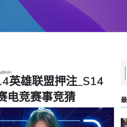
dmin
14英雄联盟押注_S14
赛电竞赛事竞猜
最