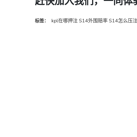
赶快加入我们，一同体
kpl在哪押注 S14外围赔率 S14怎么压
标签：