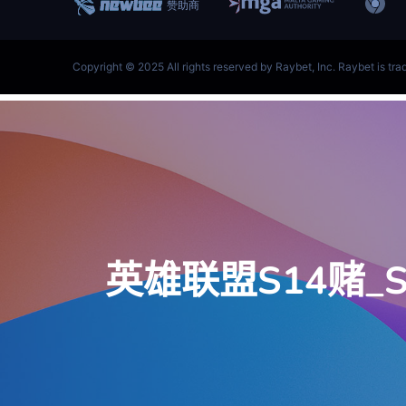
英雄联盟S14赌_