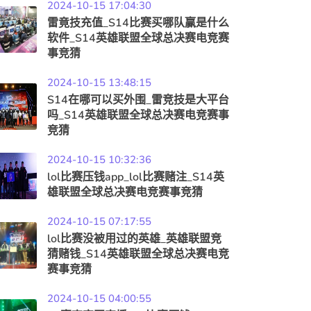
2024-10-15 17:04:30
雷竟技充值_S14比赛买哪队赢是什么
软件_S14英雄联盟全球总决赛电竞赛
事竞猜
2024-10-15 13:48:15
S14在哪可以买外围_雷竞技是大平台
吗_S14英雄联盟全球总决赛电竞赛事
竞猜
2024-10-15 10:32:36
lol比赛压钱app_lol比赛赌注_S14英
雄联盟全球总决赛电竞赛事竞猜
2024-10-15 07:17:55
lol比赛没被用过的英雄_英雄联盟竞
猜赌钱_S14英雄联盟全球总决赛电竞
赛事竞猜
2024-10-15 04:00:55