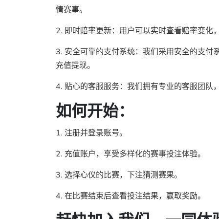
情赛事。
2. 即时赔率更新：用户可以实时查看赔率变
3. 安全可靠的支付系统：我们采用安全的支
充值提现。
4. 贴心的客服服务：我们拥有专业的客服团队
如何开始：
1. 注册并登录账号。
2. 充值账户，享受多样化的赛事投注体验。
3. 选择心仪的比赛，下注猜测赛果。
4. 在比赛结束后查看投注结果，赢取奖励。