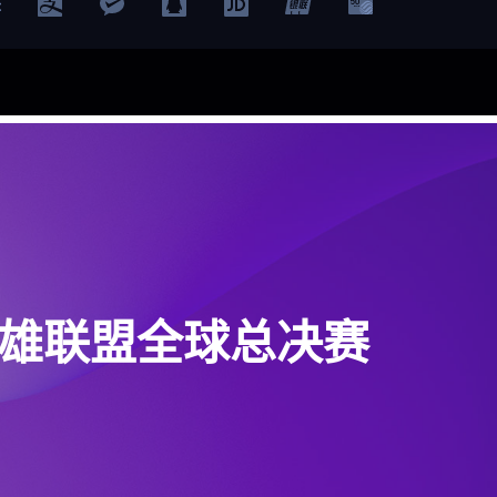
4英雄联盟全球总决赛