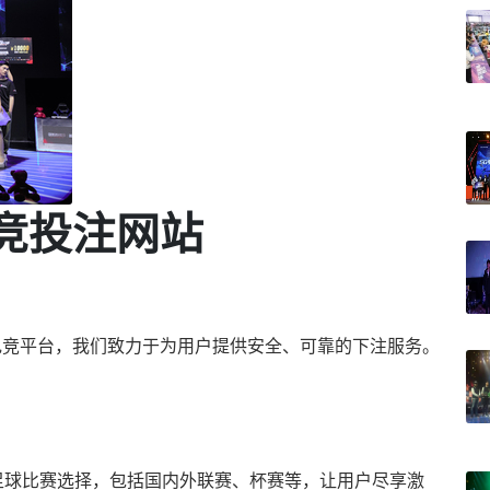
竞投注网站
电竞平台，我们致力于为用户提供安全、可靠的下注服务。
的足球比赛选择，包括国内外联赛、杯赛等，让用户尽享激