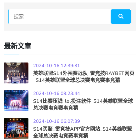
最新文章
2024-10-16 12:39:31
英雄联盟S14外围赛战队_雷竞技RAYBET网页
_S14英雄联盟全球总决赛电竞赛事竞猜
2024-10-16 09:23:44
S14比赛压钱_lol投注软件_S14英雄联盟全球
总决赛电竞赛事竞猜
2024-10-16 06:07:39
S14买赌_雷竞技APP官方网站_S14英雄联盟
全球总决赛电竞赛事竞猜