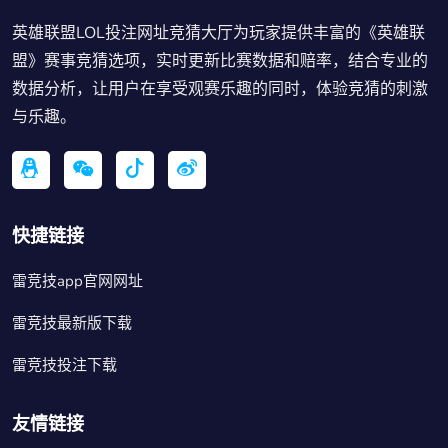
英雄联盟LOL投注网址竞猜大厅为玩家提供丰富的《英雄联
盟》赛事竞猜选项，实时更新比赛数据和赔率，结合专业的
数据分析，让用户在享受观赛乐趣的同时，体验竞猜的刺激
与乐趣。
快捷链接
雷竞技app官网网址
雷竞技最新版下载
雷竞技投注下载
友情链接