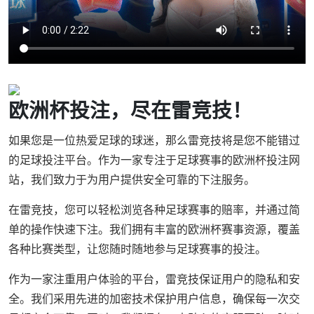
欧洲杯投注，尽在雷竞技！
如果您是一位热爱足球的球迷，那么雷竞技将是您不能错过
的足球投注平台。作为一家专注于足球赛事的欧洲杯投注网
站，我们致力于为用户提供安全可靠的下注服务。
在雷竞技，您可以轻松浏览各种足球赛事的赔率，并通过简
单的操作快速下注。我们拥有丰富的欧洲杯赛事资源，覆盖
各种比赛类型，让您随时随地参与足球赛事的投注。
作为一家注重用户体验的平台，雷竞技保证用户的隐私和安
全。我们采用先进的加密技术保护用户信息，确保每一次交