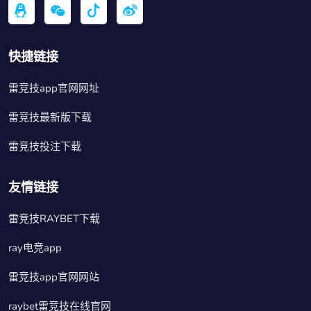
快捷链接
雷竞技app官网网址
雷竞技最新版下载
雷竞技投注下载
友情链接
雷竞技RAYBET下载
ray电竞app
雷竞技app官网网站
raybet雷竞技在线官网