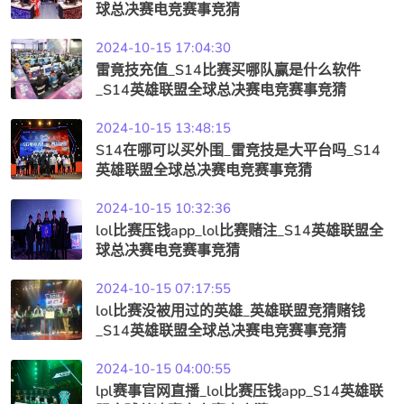
球总决赛电竞赛事竞猜
2024-10-15 17:04:30
雷竟技充值_S14比赛买哪队赢是什么软件
_S14英雄联盟全球总决赛电竞赛事竞猜
2024-10-15 13:48:15
S14在哪可以买外围_雷竞技是大平台吗_S14
英雄联盟全球总决赛电竞赛事竞猜
2024-10-15 10:32:36
lol比赛压钱app_lol比赛赌注_S14英雄联盟全
球总决赛电竞赛事竞猜
2024-10-15 07:17:55
lol比赛没被用过的英雄_英雄联盟竞猜赌钱
_S14英雄联盟全球总决赛电竞赛事竞猜
2024-10-15 04:00:55
lpl赛事官网直播_lol比赛压钱app_S14英雄联