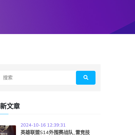
新文章
2024-10-16 12:39:31
英雄联盟S14外围赛战队_雷竞技