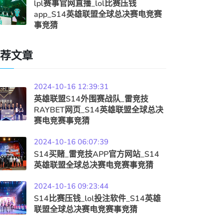
lpl赛事官网直播_lol比赛压钱
app_S14英雄联盟全球总决赛电竞赛
事竞猜
荐文章
2024-10-16 12:39:31
英雄联盟S14外围赛战队_雷竞技
RAYBET网页_S14英雄联盟全球总决
赛电竞赛事竞猜
2024-10-16 06:07:39
S14买赌_雷竞技APP官方网站_S14
英雄联盟全球总决赛电竞赛事竞猜
2024-10-16 09:23:44
S14比赛压钱_lol投注软件_S14英雄
联盟全球总决赛电竞赛事竞猜