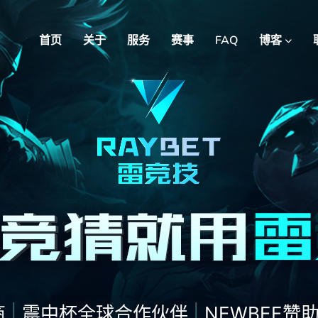
首页
关于
服务
赛事
FAQ
博客