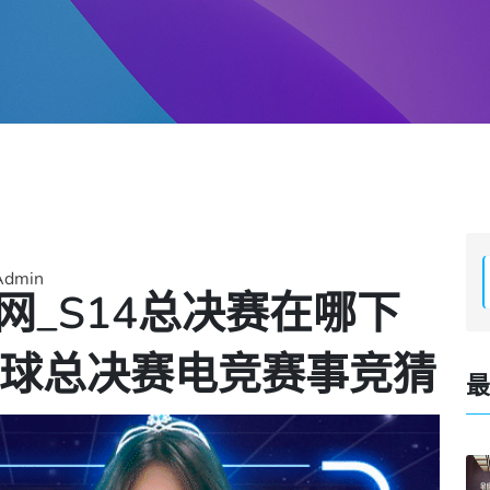
dmin
网_S14总决赛在哪下
全球总决赛电竞赛事竞猜
最