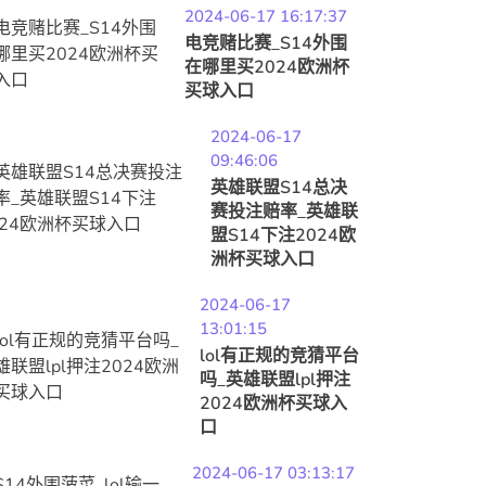
2024-06-17 16:17:37
电竞赌比赛_S14外围
在哪里买2024欧洲杯
买球入口
2024-06-17
09:46:06
英雄联盟S14总决
赛投注赔率_英雄联
盟S14下注2024欧
洲杯买球入口
2024-06-17
13:01:15
lol有正规的竞猜平台
吗_英雄联盟lpl押注
2024欧洲杯买球入
口
2024-06-17 03:13:17