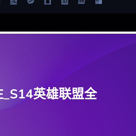
注_S14英雄联盟全