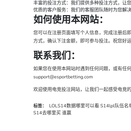
丰富的投注方式：我们提供多种投注方式，让
优质的客户服务：我们的客服团队随时为您解
如何使用本网站：
您可以在注册页面填写个人信息，完成注册后
方式，确认下注金额，即可参与投注。祝您好
联系我们：
如果您在使用本网站时遇到任何问题，或有任
support@esportbetting.com
欢迎使用电竞投注网站，让我们一起感受电竞
LOLS14数据哪里可以看 S14lpl队伍名
标签：
S14去哪里买 谁赢