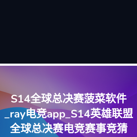
S14全球总决赛菠菜软件
_ray电竞app_S14英雄联盟
全球总决赛电竞赛事竞猜