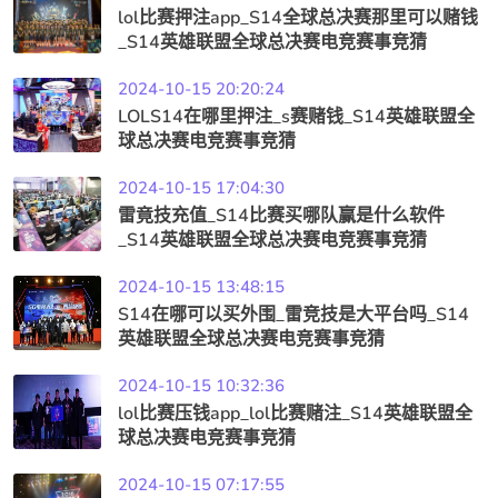
lol比赛押注app_S14全球总决赛那里可以赌钱
_S14英雄联盟全球总决赛电竞赛事竞猜
2024-10-15 20:20:24
LOLS14在哪里押注_s赛赌钱_S14英雄联盟全
球总决赛电竞赛事竞猜
2024-10-15 17:04:30
雷竟技充值_S14比赛买哪队赢是什么软件
_S14英雄联盟全球总决赛电竞赛事竞猜
2024-10-15 13:48:15
S14在哪可以买外围_雷竞技是大平台吗_S14
英雄联盟全球总决赛电竞赛事竞猜
2024-10-15 10:32:36
lol比赛压钱app_lol比赛赌注_S14英雄联盟全
球总决赛电竞赛事竞猜
2024-10-15 07:17:55