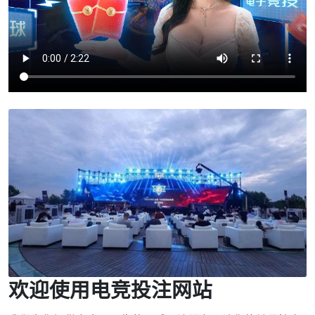
欢迎使用电竞投注网站