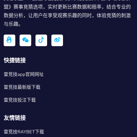
盟》赛事竞猜选项，实时更新比赛数据和赔率，结合专业的
数据分析，让用户在享受观赛乐趣的同时，体验竞猜的刺激
与乐趣。
快捷链接
雷竞技app官网网址
雷竞技最新版下载
雷竞技投注下载
友情链接
雷竞技RAYBET下载