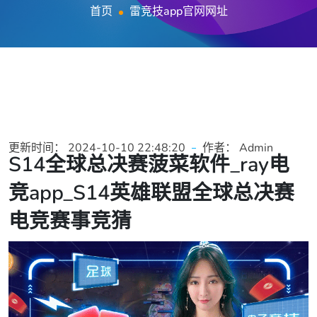
首页
雷竞技app官网网址
更新时间：
2024-10-10 22:48:20
作者：
Admin
S14全球总决赛菠菜软件_ray电
竞app_S14英雄联盟全球总决赛
电竞赛事竞猜