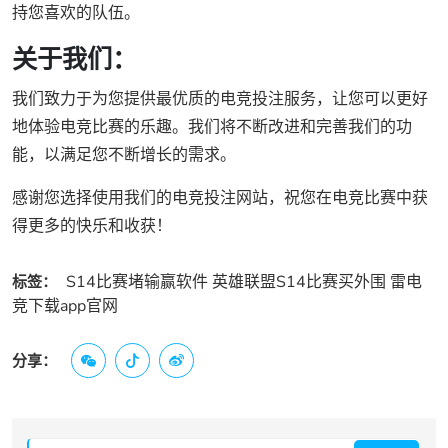
持您喜欢的队伍。
关于我们：
我们致力于为您提供最优质的电竞投注服务，让您可以更好
地体验电竞比赛的乐趣。我们将不断改进和完善我们的功
能，以满足您不断增长的需求。
感谢您选择使用我们的电竞投注网站，祝您在电竞比赛中获
得更多的快乐和收获！
S14比赛堵输赢软件 英雄联盟S14比赛买外围 雷电
标签：
竞下载app官网
分享：