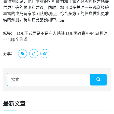
事预测网站，他们专业的分析能力和丰富的经验可以为您提
供更准确的预测和建议。同时，您可以多关注一些观赛经验
丰富的电竞玩家或团队的观点，综合多方面的信息做出更准
确的预测。祝您在竞猜预测中走运！
LOL王者局是不是有人赌钱 LOL买输赢APP lol押注
标签：
平台哪个靠谱
分享：
最新文章