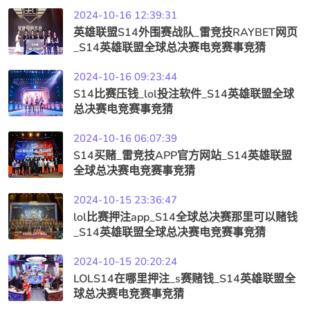
2024-10-16 12:39:31
英雄联盟S14外围赛战队_雷竞技RAYBET网页
_S14英雄联盟全球总决赛电竞赛事竞猜
2024-10-16 09:23:44
S14比赛压钱_lol投注软件_S14英雄联盟全球
总决赛电竞赛事竞猜
2024-10-16 06:07:39
S14买赌_雷竞技APP官方网站_S14英雄联盟
全球总决赛电竞赛事竞猜
2024-10-15 23:36:47
lol比赛押注app_S14全球总决赛那里可以赌钱
_S14英雄联盟全球总决赛电竞赛事竞猜
2024-10-15 20:20:24
LOLS14在哪里押注_s赛赌钱_S14英雄联盟全
球总决赛电竞赛事竞猜