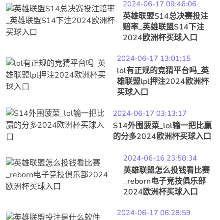
2024-06-17 09:46:06
英雄联盟S14总决赛投注
赔率_英雄联盟S14下注
2024欧洲杯买球入口
2024-06-17 13:01:15
lol有正规的竞猜平台吗_英
雄联盟lpl押注2024欧洲杯
买球入口
2024-06-17 03:13:17
S14外围菠菜_lol输一把比赢
的分多2024欧洲杯买球入口
2024-06-16 23:58:34
英雄联盟怎么投钱看比赛
_reborn电子竞技俱乐部
2024欧洲杯买球入口
2024-06-17 06:28:59